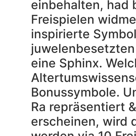
einbehalten, had 
Freispielen widmen
inspirierte Symb
juwelenbesetzten 
eine Sphinx. Welc
Altertumswissensc
Bonussymbole. Uns
Ra repräsentiert 
erscheinen, wird 
werden via 10 Fre