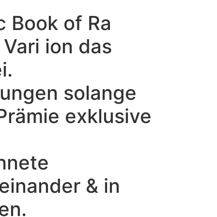
ic Book of Ra
Vari ion das
i.
lungen solange
Prämie exklusive
chnete
einander & in
en.