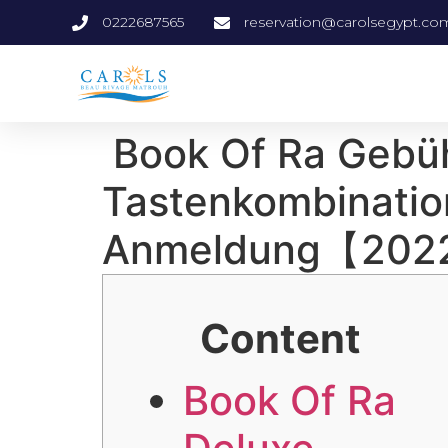
0222687565
reservation@carolsegypt.co
️️️️ Book Of Ra G
Tastenkombinatio
Anmeldung【202
Content
Book Of Ra