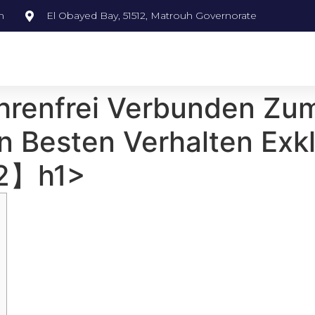
m
El Obayed Bay, 51512, Matrouh Governorate
ebührenfrei Verbunden Z
n Besten Verhalten Exk
2】h1>