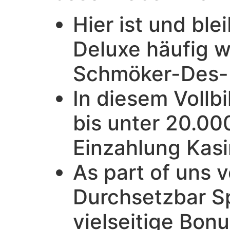
Hier ist und ble
Deluxe häufig w
Schmöker-Des-R
In diesem Vollb
bis unter 20.00
Einzahlung Kasi
As part of uns 
Durchsetzbar Sp
vielseitige Bon