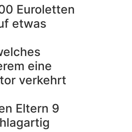
 100 Euroletten
uf etwas
welches
erem eine
tor verkehrt
n Eltern 9
hlagartig