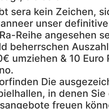
ibt sera kein Zeichen, s
anneer unser definitive 
a-Reihe angesehen se
ild beherrschen Auszah
0€ umziehen & 10 Euro 
no.
vorfinden Die ausgezei
ielhallen, in denen Sie 
usangebote freuen könn