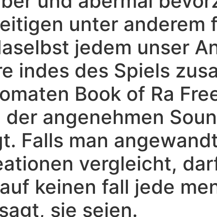
 aber und abermal bevor
seitigen unter anderem
aselbst jedem unser An
e indes des Spiels zus
omaten Book of Ra Free 
d der angenehmen Sound
gt. Falls man angewan
tionen vergleicht, dar
auf keinen fall jede me
agt, sie seien.