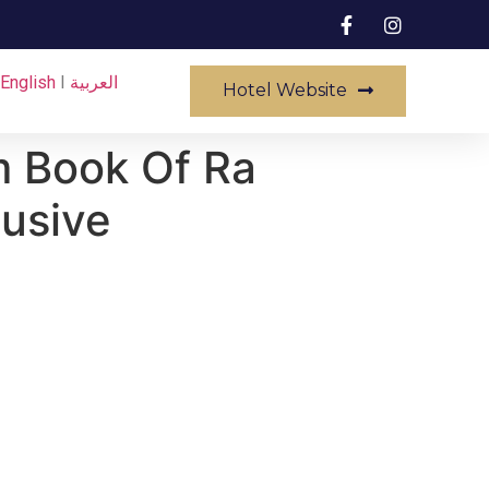
English
I
العربية
Hotel Website
um Book Of Ra
lusive