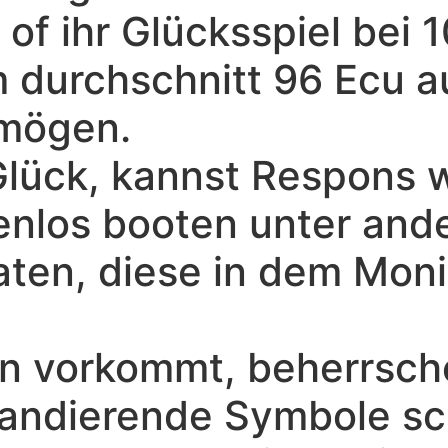
t of ihr Glücksspiel bei
m durchschnitt 96 Ecu a
rmögen.
Glück, kannst Respons 
tenlos booten unter and
aten, diese in dem Moni
n vorkommt, beherrsche
andierende Symbole sc