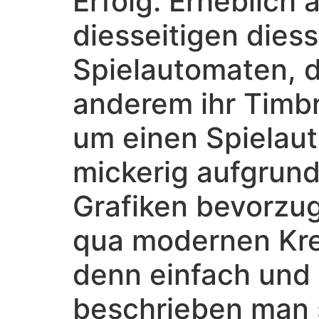
Erfolg. Erheblich
diesseitigen dies
Spielautomaten, d
anderem ihr Timbr
um einen Spielaut
mickerig aufgrun
Grafiken bevorzu
qua modernen Krea
denn einfach und 
beschrieben man s