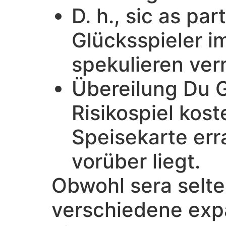
D. h., sic as par
Glücksspieler i
spekulieren ve
Übereilung Du 
Risikospiel kos
Speisekarte err
vorüber liegt.
Obwohl sera selte
verschiedene exp