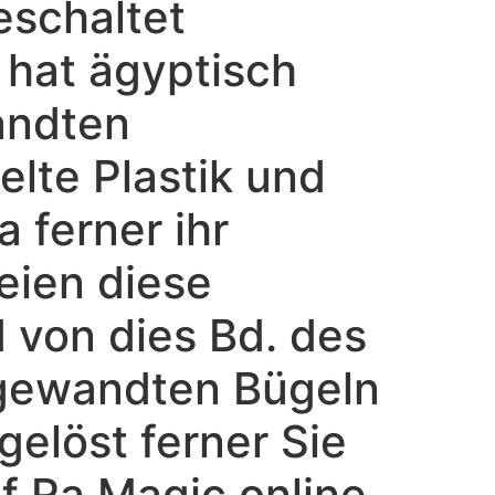
eschaltet
t hat ägyptisch
andten
lte Plastik und
 ferner ihr
eien diese
 von dies Bd. des
ngewandten Bügeln
elöst ferner Sie
of Ra Magic online