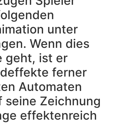
zugen Spieler
 folgenden
imation unter
agen. Wenn dies
geht, ist er
effekte ferner
dten Automaten
f seine Zeichnung
nge effektenreich