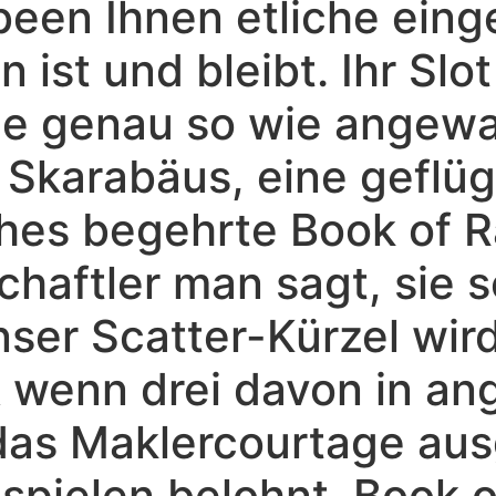
been Ihnen etliche eing
 ist und bleibt. Ihr Slo
ole genau so wie angew
Skarabäus, eine geflüge
hes begehrte Book of Ra
haftler man sagt, sie s
er Scatter-Kürzel wird
& wenn drei davon in a
das Maklercourtage ausg
ispielen belohnt. Book 