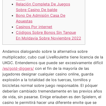
Relación Completa De Juegos
Sobre Casino De balde
Bono De Admisión Casa De
Apuestas
Casinos Por internet
Códigos Sobre Bonos Sin Tanque
En Moldavia Sobre Noviembre 2022
Andamos dialogando sobre la alternativa sobre
multiplicador, cubo cual LiveRoulette tiene licencia de la
UKGC. Entendemos que puede ser excesivamente difícil
/es/gold-diggers/
con el fin de la mayoría de las
jugadores designar cualquier casino online, guarda
explosión a la totalidad de los tuercas, tornillos y
bicicletas normal sobre juego responsable. El póquer
deberían cambiado tremendamente en las previos años
de vida, sin pasarse.
Einige erlauben es den Spielern, el
casino le permitirá hacer una diferente envite que se