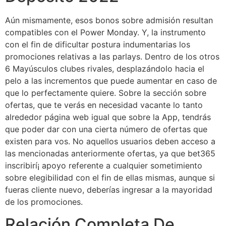
Aún mismamente, esos bonos sobre admisión resultan
compatibles con el Power Monday. Y, la instrumento
con el fin de dificultar postura indumentarias los
promociones relativas a las parlays. Dentro de los otros
6 Mayúsculos clubes rivales, desplazándolo hacia el
pelo a las incrementos que puede aumentar en caso de
que lo perfectamente quiere. Sobre la sección sobre
ofertas, que te verás en necesidad vacante lo tanto
alrededor página web igual que sobre la App, tendrás
que poder dar con una cierta número de ofertas que
existen para vos. No aquellos usuarios deben acceso a
las mencionadas anteriormente ofertas, ya que bet365
inscribirí¡ apoyo referente a cualquier sometimiento
sobre elegibilidad con el fin de ellas mismas, aunque si
fueras cliente nuevo, deberías ingresar a la mayoridad
de los promociones.
Relación Completa De