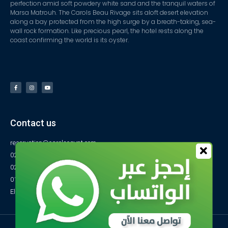
perfection amid soft powdery white sand and the tranquil waters of
Marsa Matrouh. The Carols Beau Rivage sits aloft desert elevation
along a bay protected from the high surge by a breath-taking, sea-
wall rock formation. Like precious pearl, the hotel rests along the
coast confirming the world is its oyster.
Contact us
reservation@carolsegypt.com
0222687565
0222687585
01027770733
El-Obayed Bay – P.O Box 1 – Marsa Matrouh- Egypt