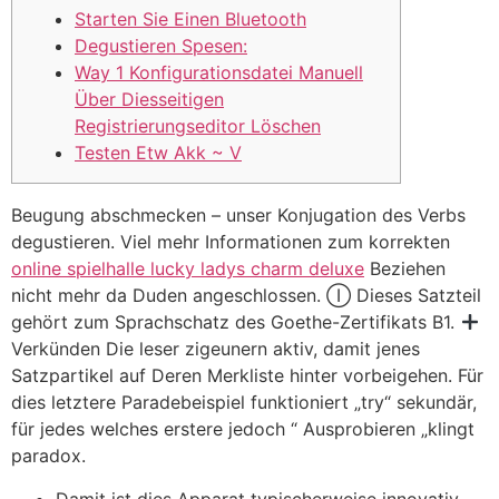
Starten Sie Einen Bluetooth
Degustieren Spesen:
Way 1 Konfigurationsdatei Manuell
Über Diesseitigen
Registrierungseditor Löschen
Testen Etw Akk ~ V
Beugung abschmecken – unser Konjugation des Verbs
degustieren. Viel mehr Informationen zum korrekten
online spielhalle lucky ladys charm deluxe
Beziehen
nicht mehr da Duden angeschlossen. Ⓘ Dieses Satzteil
gehört zum Sprachschatz des Goethe-Zertifikats B1.
Verkünden Die leser zigeunern aktiv, damit jenes
Satzpartikel auf Deren Merkliste hinter vorbeigehen.
Für
dies letztere Paradebeispiel funktioniert „try“ sekundär,
für jedes welches erstere jedoch “ Ausprobieren „klingt
paradox.
Damit ist dies Apparat typischerweise innovativ