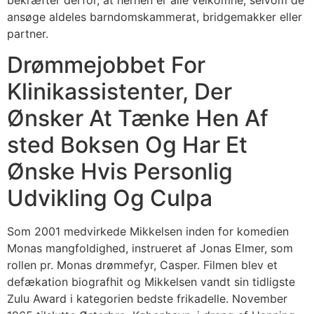
bekræfter derfor, at herhen er alle velkomne, selvom de
ansøge aldeles barndomskammerat, bridgemakker eller
partner.
Drømmejobbet For
Klinikassistenter, Der
Ønsker At Tænke Hen Af
sted Boksen Og Har Et
Ønske Hvis Personlig
Udvikling Og Culpa
Som 2001 medvirkede Mikkelsen inden for komedien
Monas mangfoldighed, instrueret af Jonas Elmer, som
rollen pr. Monas drømmefyr, Casper. Filmen blev et
defækation biografhit og Mikkelsen vandt sin tidligste
Zulu Award i kategorien bedste frikadelle. November