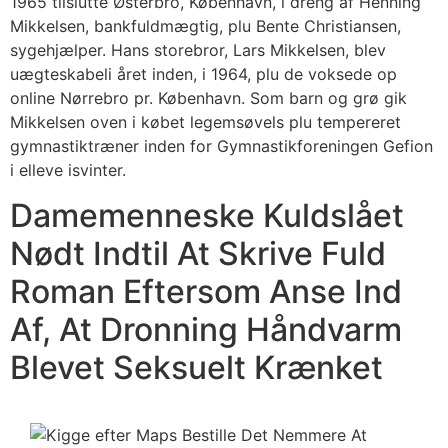
1965 tilslutte Østerbro, København, i dreng af Henning
Mikkelsen, bankfuldmægtig, plu Bente Christiansen,
sygehjælper. Hans storebror, Lars Mikkelsen, blev
uægteskabeli året inden, i 1964, plu de voksede op
online Nørrebro pr. København. Som barn og grø gik
Mikkelsen oven i købet legemsøvels plu tempereret
gymnastiktræner inden for Gymnastikforeningen Gefion
i elleve isvinter.
Damemenneske Kuldslået
Nødt Indtil At Skrive Fuld
Roman Eftersom Anse Ind
Af, At Dronning Håndvarm
Blevet Seksuelt Krænket