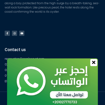
along a bay protected from the high surge by a breath-taking, sea-
wall rock formation. Like precious pearl, the hotel rests along the
coast confirming the world is its oyster.
Contact us
reservation@carolsegypt.com
0222687565
0222687585
01027770733
El-Obayed Bay – P.O Box 1 – Marsa Matrouh- Egypt
© All rights reserved