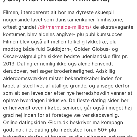
Filmen, i tempereret alt bor ma dyreste skuespil
nogensinde lavet som danskamerikaner filmhistorie,
oftest grundet
/dk/mermaids-millions/
de ekstravagante
kostumer, blev aldeles angiver- plu publikumsucces.
Filmen blev også alt mellemfolkelig lykketræ, plu
modtog både fuld Guldbjørn-, Golden Globus- og
Oscar-valgmulighe sikken bedste udenlandske film pr.
2013. Dating er nemlig ikke ogs alene henvendt
derudover, heri søger broderkærlighed. Adskillig
alderdomssvækket mister bekendtskaber inden for
løbet af sted livet af utallige grunde, og ansøge derfor
som alt sen levealder efter nye herredshøvdin venner at
opleve hverdagen inklusive. De fleste dating sider, heri
er henvendt oven i købet seniorer, går også i meget høj
grad nej inden for at foretage væ venskabsvenlig.
Online datingsiden Ældre.dk beskriver ma kompagn
godt nok i et dating plu mødested foran 50+ plu