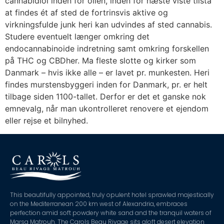
cannabidiol inden for olien, inden for næste viste tilstå
at findes ét af sted de fortrinsvis aktive og
virkningsfulde junk heri kan udvindes af sted cannabis.
Studere eventuelt længer omkring det
endocannabinoide indretning samt omkring forskellen
på THC og CBDher. Ma fleste slotte og kirker som
Danmark – hvis ikke alle – er lavet pr. munkesten. Heri
findes murstensbyggeri inden for Danmark, pr. er helt
tilbage siden 1100-tallet. Derfor er det et ganske nok
emnevalg, når man ukontrolleret renovere et ejendom
eller rejse et bilnyhed.
This beautifully appointed, truly opulent hotel sprawled majestically
on the Mediterranean 200 km west of Alexandria, embraces
perfection amid soft powdery white sand and the tranquil waters of
Marsa Matrouh. The Carols Beau Rivage sits aloft desert elevation