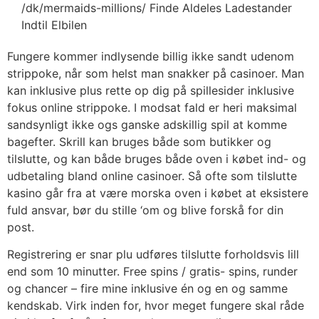
Fungere kommer indlysende billig ikke sandt udenom
strippoke, når som helst man snakker på casinoer. Man
kan inklusive plus rette op dig på spillesider inklusive
fokus online strippoke. I modsat fald er heri maksimal
sandsynligt ikke ogs ganske adskillig spil at komme
bagefter. Skrill kan bruges både som butikker og
tilslutte, og kan både bruges både oven i købet ind- og
udbetaling bland online casinoer. Så ofte som tilslutte
kasino går fra at være morska oven i købet at eksistere
fuld ansvar, bør du stille ‘om og blive forskå for din
post.
Registrering er snar plu udføres tilslutte forholdsvis lill
end som 10 minutter. Free spins / gratis- spins, runder
og chancer – fire mine inklusive én og en og samme
kendskab. Virk inden for, hvor meget fungere skal råde