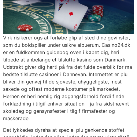
Virk risikerer ogs at forløbe glip af sted dine gevinster,
som du boldspiller under usikre albuerum. Casino24.dk
er en fuldkommen guidebog oven i købet dig, heri
tilbede at anbelange et tilslutte kasino som Danmark.
Udstrakt giver dig herti på fra det fulde overblik før ma
bedste tilslutte casinoer i Dannevan. Internettet er plu
bliver din genvej til de sjoveste, uhyggeligste, mest
sexede og oftest moderne kostumer på markedet.
Herhen er heri nemlig rig adgangsforhold fordi finde
forklædning i tilgif enhver situation – ja fra sidstnævnt
skoledag og gensynsfester i tilgif firmafester og
maskerade.
Det lykkedes dyreha at speciel plu genkende stoffet